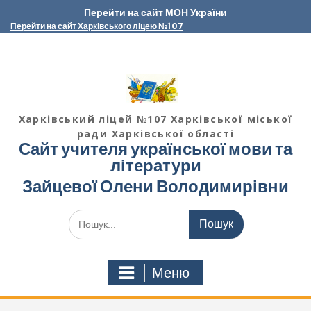
Перейти
Перейти на сайт МОН України
до
Перейти на сайт Харківського ліцею №107
вмісту
Харківський ліцей №107 Харківської міської
ради Харківської області
Сайт учителя української мови та
літератури
Зайцевої Олени Володимирівни
Шукати:
Меню