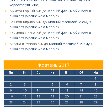
хореографія, кіно).
Микита Горішій 6-В
до
Мовний флешмоб «Чому я
пишаюся українською мовою»
Блінков Кирило 6-Б.
до
Мовний флешмоб «Чому я
пишаюся українською мовою»
Климова Олена 7-б
до
Мовний флешмоб «Чому я
пишаюся українською мовою»
Мілана Юсупова 6-Б
до
Мовний флешмоб «Чому я
пишаюся українською мовою»
Жовтень 2017
Пн
Вт
Ср
Чт
Пт
Сб
Нд
1
2
3
4
5
6
7
8
9
10
11
12
13
14
15
16
17
18
19
20
21
22
23
24
25
26
27
28
29