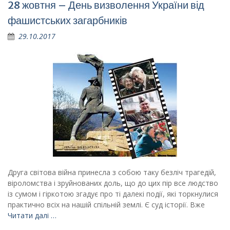
28 жовтня – День визволення України від
фашистських загарбників
29.10.2017
Друга світова війна принесла з собою таку безліч трагедій,
віроломства і зруйнованих доль, що до цих пір все людство
із сумом і гіркотою згадує про ті далекі події, які торкнулися
практично всіх на нашій спільній землі. Є суд історії. Вже
Читати далі …