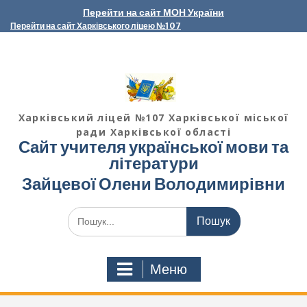
Перейти
Перейти на сайт МОН України
до
Перейти на сайт Харківського ліцею №107
вмісту
Харківський ліцей №107 Харківської міської
ради Харківської області
Сайт учителя української мови та
літератури
Зайцевої Олени Володимирівни
Шукати:
Меню