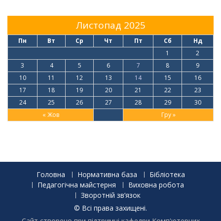
Листопад 2025
Пн
Вт
Ср
Чт
Пт
Сб
Нд
1
2
3
4
5
6
7
8
9
10
11
12
13
14
15
16
17
18
19
20
21
22
23
24
25
26
27
28
29
30
« Жов
Гру »
Головна
Нормативна база
Бібліотека
Педагогічна майстерня
Виховна робота
Зворотній зв’язок
© Всі права захищені.
Сайт створено при підтримці кафедри Комп'ютерних