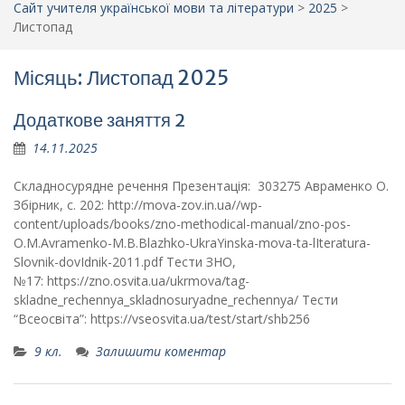
Сайт учителя української мови та літератури
>
2025
>
Листопад
Місяць: Листопад 2025
Додаткове заняття 2
14.11.2025
Складносурядне речення Презентація: 303275 Авраменко О.
Збірник, с. 202: http://mova-zov.in.ua//wp-
content/uploads/books/zno-methodical-manual/zno-pos-
O.M.Avramenko-M.B.Blazhko-UkraYinska-mova-ta-lIteratura-
Slovnik-dovIdnik-2011.pdf Тести ЗНО,
№17: https://zno.osvita.ua/ukrmova/tag-
skladne_rechennya_skladnosuryadne_rechennya/ Тести
“Всеосвіта”: https://vseosvita.ua/test/start/shb256
9 кл.
Залишити коментар