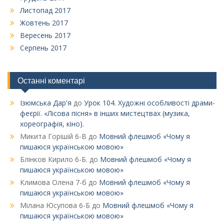
Листопад 2017
Жовтень 2017
Вересень 2017
Серпень 2017
Останні коментарі
Ізюмська Дар'я
до
Урок 104. Художні особливості драми-
феєрії. «Лісова пісня» в інших мистецтвах (музика,
хореографія, кіно).
Микита Горішій 6-В
до
Мовний флешмоб «Чому я
пишаюся українською мовою»
Блінков Кирило 6-Б.
до
Мовний флешмоб «Чому я
пишаюся українською мовою»
Климова Олена 7-б
до
Мовний флешмоб «Чому я
пишаюся українською мовою»
Мілана Юсупова 6-Б
до
Мовний флешмоб «Чому я
пишаюся українською мовою»