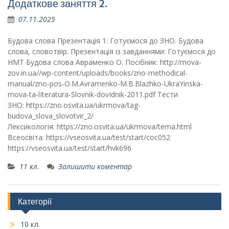
Додаткове заняття 2.
07.11.2025
Будова слова Презентація 1: Готуємося до ЗНО. Будова
слова, словотвір. Презентація із завданнями: Готуємося до
НМТ Будова слова Авраменко О. Посібник: http://mova-
zov.in.ua//wp-content/uploads/books/zno-methodical-
manual/zno-pos-O.M.Avramenko-M.B.Blazhko-UkraYinska-
mova-ta-lIteratura-Slovnik-dovIdnik-2011.pdf Тести
ЗНО: https://zno.osvita.ua/ukrmova/tag-
budova_slova_slovotvir_2/
Лексикологія: https://zno.osvita.ua/ukrmova/tema.html
Всеосвіта: https://vseosvita.ua/test/start/coc052
https://vseosvita.ua/test/start/hvk696
11 кл.
Залишити коментар
Категорії
10 кл.