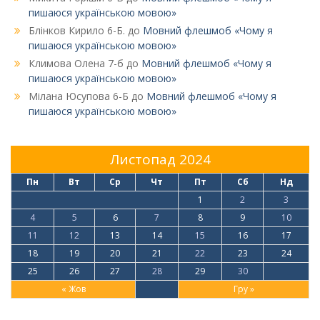
пишаюся українською мовою»
Блінков Кирило 6-Б.
до
Мовний флешмоб «Чому я
пишаюся українською мовою»
Климова Олена 7-б
до
Мовний флешмоб «Чому я
пишаюся українською мовою»
Мілана Юсупова 6-Б
до
Мовний флешмоб «Чому я
пишаюся українською мовою»
Листопад 2024
Пн
Вт
Ср
Чт
Пт
Сб
Нд
1
2
3
4
5
6
7
8
9
10
11
12
13
14
15
16
17
18
19
20
21
22
23
24
25
26
27
28
29
30
« Жов
Гру »