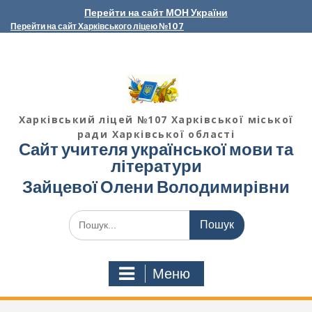
Перейти
Перейти на сайт МОН України
до
Перейти на сайт Харківського ліцею №107
вмісту
Харківський ліцей №107 Харківської міської
ради Харківської області
Сайт учителя української мови та
літератури
Зайцевої Олени Володимирівни
Шукати:
Меню