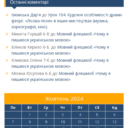
Останні коментарі
Ізюмська Дар'я
до
Урок 104. Художні особливості драми-
феєрії. «Лісова пісня» в інших мистецтвах (музика,
хореографія, кіно).
Микита Горішій 6-В
до
Мовний флешмоб «Чому я
пишаюся українською мовою»
Блінков Кирило 6-Б.
до
Мовний флешмоб «Чому я
пишаюся українською мовою»
Климова Олена 7-б
до
Мовний флешмоб «Чому я
пишаюся українською мовою»
Мілана Юсупова 6-Б
до
Мовний флешмоб «Чому я
пишаюся українською мовою»
Жовтень 2024
Пн
Вт
Ср
Чт
Пт
Сб
Нд
1
2
3
4
5
6
7
8
9
10
11
12
13