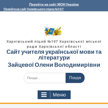
Перейти
Перейти на сайт МОН України
до
Перейти на сайт Харківського ліцею №107
вмісту
Харківський ліцей №107 Харківської міської
ради Харківської області
Сайт учителя української мови та
літератури
Зайцевої Олени Володимирівни
Шукати:
Меню