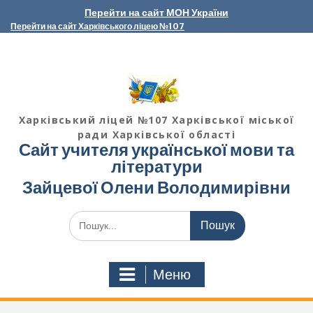
Перейти
Перейти на сайт МОН України
до
Перейти на сайт Харківського ліцею №107
вмісту
Харківський ліцей №107 Харківської міської
ради Харківської області
Сайт учителя української мови та
літератури
Зайцевої Олени Володимирівни
Шукати:
Меню