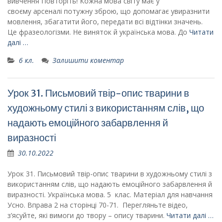
вивчення Повторіть! Кожна мова світу має у
своєму арсеналі потужну зброю, що допомагає увиразнити
мовлення, збагатити його, передати всі відтінки значень.
Це фразеологізми. Не виняток й українська мова. До
Читати
далі …
6 кл.
Залишити коментар
Урок 31. Письмовий твір-опис тварини в
художньому стилі з використанням слів, що
надають емоційного забарвлення й
виразності
30.10.2022
Урок 31. Письмовий твір-опис тварини в художньому стилі з
використанням слів, що надають емоційного забарвлення й
виразності. Українська мова. 5 клас. Матеріал для навчання
Усно. Вправа 2 на сторінці 70-71. Перегляньте відео,
з’ясуйте, які вимоги до твору – опису тварини.
Читати далі …