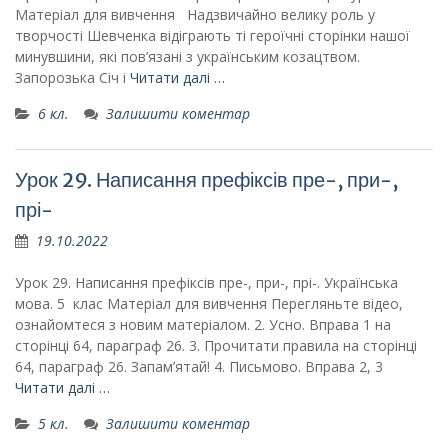
Матеріал для вивчення Надзвичайно велику роль у
творчості Шевченка відіграють ті героїчні сторінки нашої
минувшини, які пов’язані з україн­ським козацтвом.
Запорозька Січ і
Читати далі …
6 кл.
Залишити коментар
Урок 29. Написання префіксів пре-, при-,
прі-
19.10.2022
Урок 29. Написання префіксів пре-, при-, прі-. Українська
мова. 5 клас Матеріал для вивчення Перегляньте відео,
ознайомтеся з новим матеріалом. 2. Усно. Вправа 1 на
сторінці 64, параграф 26. 3. Прочитати правила на сторінці
64, параграф 26. Запам’ятай! 4. Письмово. Вправа 2, 3
Читати далі …
5 кл.
Залишити коментар