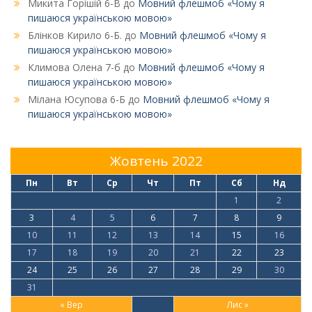
Микита Горішій 6-В
до
Мовний флешмоб «Чому я
пишаюся українською мовою»
Блінков Кирило 6-Б.
до
Мовний флешмоб «Чому я
пишаюся українською мовою»
Климова Олена 7-б
до
Мовний флешмоб «Чому я
пишаюся українською мовою»
Мілана Юсупова 6-Б
до
Мовний флешмоб «Чому я
пишаюся українською мовою»
Жовтень 2022
Пн
Вт
Ср
Чт
Пт
Сб
Нд
1
2
3
4
5
6
7
8
9
10
11
12
13
14
15
16
17
18
19
20
21
22
23
24
25
26
27
28
29
30
31
« Вер
Лис »