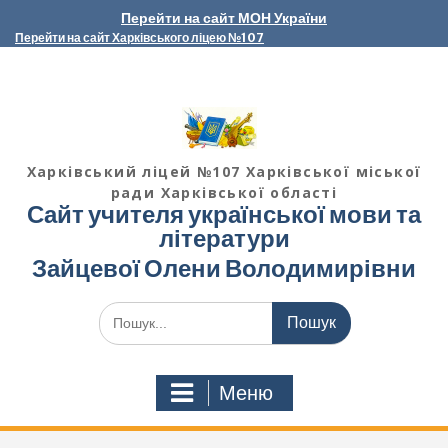
Перейти
Перейти на сайт МОН України
до
Перейти на сайт Харківського ліцею №107
вмісту
Харківський ліцей №107 Харківської міської
ради Харківської області
Сайт учителя української мови та
літератури
Зайцевої Олени Володимирівни
Шукати:
Меню