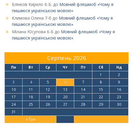
Блінков Кирило 6-Б.
до
Мовний флешмоб «Чому я
пишаюся українською мовою»
Климова Олена 7-б
до
Мовний флешмоб «Чому я
пишаюся українською мовою»
Мілана Юсупова 6-Б
до
Мовний флешмоб «Чому я
пишаюся українською мовою»
Серпень 2026
Пн
Вт
Ср
Чт
Пт
Сб
Нд
1
2
3
4
5
6
7
8
9
10
11
12
13
14
15
16
17
18
19
20
21
22
23
24
25
26
27
28
29
30
31
« Тра