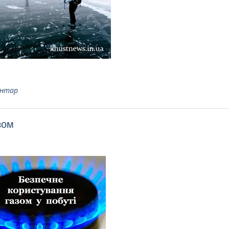
ентар
зом