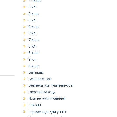
11 клас
5 кл.
5 клас
6 кл.
6 клас
7 кл.
7 клас
8 кл.
8 клас
9 кл.
9 клас
Батькам
Без категорії
Безпека життєдіяльності
Виховні заходи
Власне висловлення
Закони
Інформація для учнів