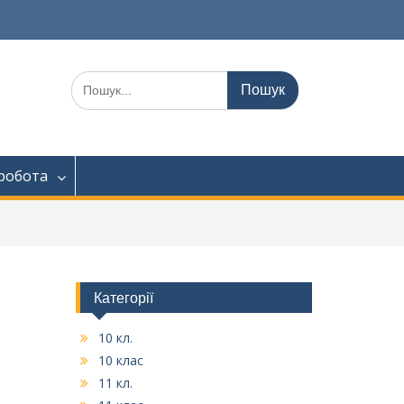
Шукати:
робота
Категорії
10 кл.
10 клас
11 кл.